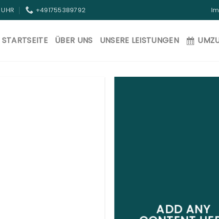
0 UHR
+491755389792
I
STARTSEITE
ÜBER UNS
UNSERE LEISTUNGEN
UMZ
ADD ANY