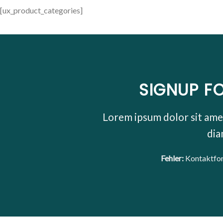
[ux_product_categories]
SIGNUP F
Lorem ipsum dolor sit amet
di
Fehler:
Kontaktfor