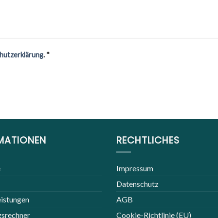
hutzerklärung
. *
MATIONEN
RECHTLICHES
e
Impressum
Datenschutz
eistungen
AGB
srechner
Cookie-Richtlinie (EU)