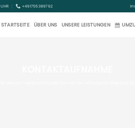
0 UHR
+491755389792
I
STARTSEITE
ÜBER UNS
UNSERE LEISTUNGEN
UMZ
KONTAKTAUFNAHME
ie uns noch heute und sichern Sie sich ein individuelles Angebot f